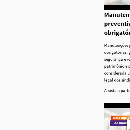
Manuten
preventi
obrigató
Manutenções p
obrigatórias, 
segurança e v
patrimônio e 
considerada 
legal dos sínd
Assista a parte