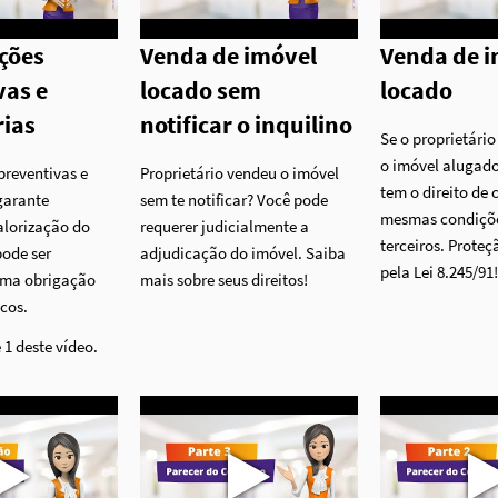
ções
Venda de imóvel
Venda de i
vas e
locado sem
locado
rias
notificar o inquilino
Se o proprietário
o imóvel alugado
reventivas e
Proprietário vendeu o imóvel
tem o direito de
garante
sem te notificar? Você pode
mesmas condiçõ
alorização do
requerer judicialmente a
terceiros. Prote
pode ser
adjudicação do imóvel. Saiba
pela Lei 8.245/91
uma obrigação
mais sobre seus direitos!
icos.
 1 deste vídeo.