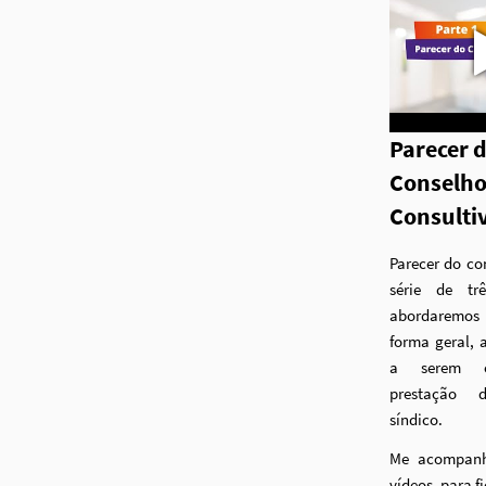
Parecer 
Conselh
Consulti
Parecer do co
série de tr
abordaremo
forma geral, 
a serem o
prestação 
síndico.
Me acompanh
vídeos, para f