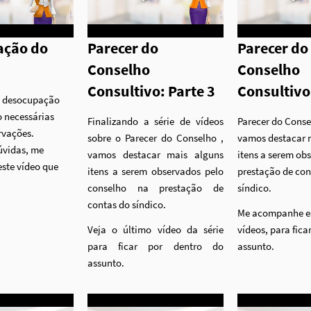
ação do
Parecer do
Parecer do
Conselho
Conselho
Consultivo: Parte 3
Consultivo
 a desocupação
o necessárias
Finalizando a série de vídeos
Parecer do Conse
rvações.
sobre o Parecer do Conselho ,
vamos destacar 
úvidas, me
vamos destacar mais alguns
itens a serem ob
ste vídeo que
itens a serem observados pelo
prestação de con
conselho na prestação de
síndico.
contas do síndico.
Me acompanhe es
Veja o último vídeo da série
vídeos, para fica
para ficar por dentro do
assunto.
assunto.